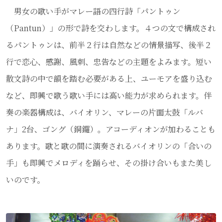
男女の歌い手がマレー語の四行詩「パントゥン
（Pantun）」の形で詩を交わします。４つの文で構成され
るパントゥンは、前半２行は自然などの情景描写、後半２
行で恋心、感謝、風刺、忠告などの主題をよみます。短い
散文詩の中で韻を踏む必要がある上、ユーモアを盛り込む
など、即興で歌う歌い手には高い能力が求められます。伴
奏の楽器構成は、バイオリン、マレーの片面太鼓「ルバ
ナ」2台、ゴング（銅鑼）。アコーディオンが加わることも
あります。歌と歌の間に演奏されるバイオリンの「合いの
手」も即興でメロディを踊らせ、その掛け合いもまた美し
いのです。