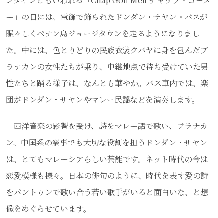
ンタインともいわれる「Chap Goh Meh チャップ・ゴーメ
ー」の日には、電飾で飾られたドンダン・サヤン・バスが
賑々しくペナン島ジョージタウンを走るようになりまし
た。中には、色とりどりの民族衣装クバヤに身を包んだプ
ラナカンの女性たちが乗り、中継地点で待ち受けていた男
性たちと踊る様子は、なんとも華やか。バス車内では、楽
団がドンダン・サヤンやマレー民謡などを演奏します。
西洋音楽の影響を受け、詩をマレー語で歌い、プラナカ
ン、中国系の祭事でも大切な役割を担うドンダン・サヤン
は、とてもマレーシアらしい芸能です。ネット時代の今は
恋愛模様も様々。日本の俳句のように、時代を表す愛の詩
をパントゥンで歌い合う若い歌手がいると面白いな、と想
像をめぐらせています。