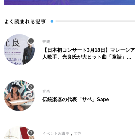
よく読まれる記事
音楽
【日本初コンサート3月18日】マレーシア
人歌手、光良氏が大ヒット曲「童話」に
こめた思い。
音楽
伝統楽器の代表「サペ」Sape
,
イベント&講座
工芸