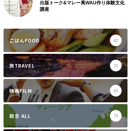
出版トーク&マレー凧WAU作り体験文化
講座
ごはんFOOD
42
旅TRAVEL
21
映画FILM
65
総合 ALL
79