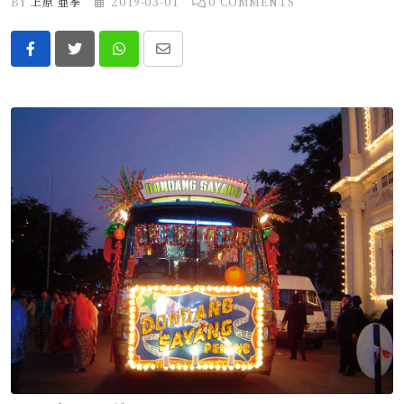
BY
上原 亜季
2019-03-01
0
COMMENTS
Whatsapp
Share
via
Email