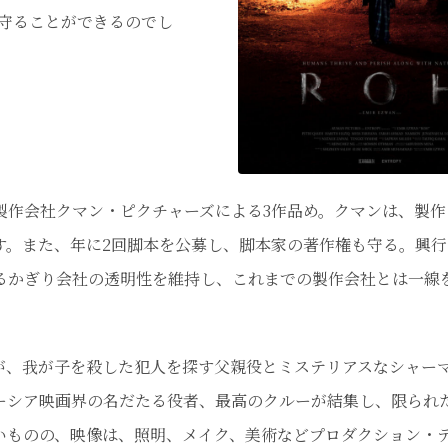
守ることができるのでし
作会社クマン・ピクチャーズによる3作品め。クマンは、製作
す。また、年に2回脚本を公募し、脚本家の著作権も守る。興行
るかぎり会社の透明性を維持し、これまでの製作会社とは一線
、我が子を殺した犯人を探す父親役とミステリアスなシャー
ーシア映画界の名だたる役者、最高のクルーが結集し、限られ
いものの、映像は、照明、メイク、美術などプロダクション・