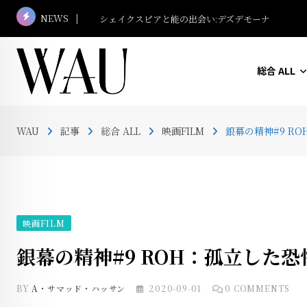
Skip
NEWS
マレーシア名建築さんぽ #13 ボルネオ・コンベン
to
content
総合 ALL
WAU
記事
総合 ALL
映画FILM
銀幕の精神#9 R
映画FILM
銀幕の精神#9 ROH：孤立した恐
BY
A・サマッド・ハッサン
2020-09-01
0
COMMENTS