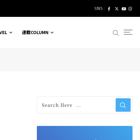
SNS :
VEL
連載COLUMN