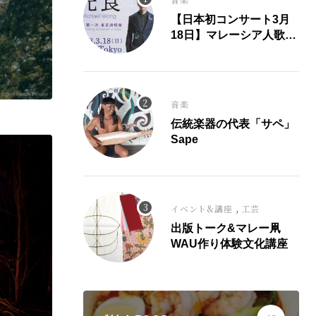
【日本初コンサート3月
18日】マレーシア人歌
手、光良氏が大ヒット曲
「童話」にこめた思い。
音楽
伝統楽器の代表「サペ」
Sape
,
イベント&講座
工芸
出版トーク&マレー凧
WAU作り体験文化講座