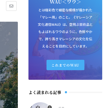
WAU＜ワウ＞
Share
とは極彩色で細密な模様が描かれた
「マレー凧」のこと。《マレーシア
via
文化通信WAU》は、空飛ぶ芸術品と
Email
もよばれるワウのように、色鮮やか
で、誇り高きマレーシアの文化を伝
えることを目的にしています。
これまでのWAU
よく読まれる記事
音楽