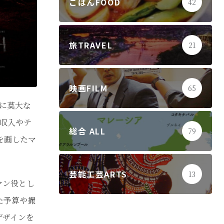
ごはんFOOD
42
旅TRAVEL
21
映画FILM
65
に莫大な
収入やテ
総合 ALL
79
を画したマ
芸能工芸ARTS
13
マン役とし
た予算や撮
デザインを