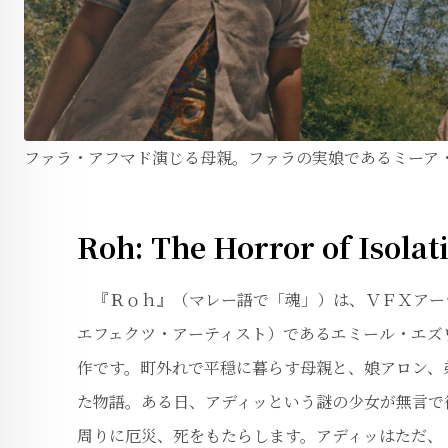
ファラ・アフマド演じる母親。ファラの実娘であるミーア
Roh: The Horror of Isolat
『Ｒｏｈ』（マレー語で「魂」）は、ＶＦＸアー
エフェクツ・アーティスト）であるエミール・エズ
作です。町外れで平穏に暮らす母親と、娘アロン、
た物語。ある日、アディッという謎の少女が無言で
周りに厄災、死をもたらします。アディッはただ、