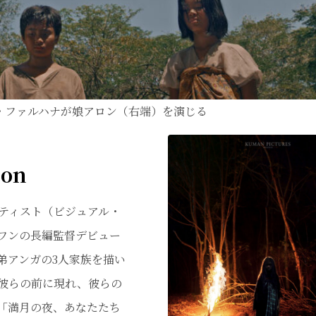
・ファルハナが娘アロン（右端）を演じる
ion
ティスト（ビジュアル・
ワンの長編監督デビュー
弟アンガの3人家族を描い
彼らの前に現れ、彼らの
「満月の夜、あなたたち