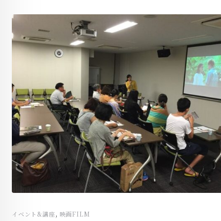
,
イベント&講座
映画FILM