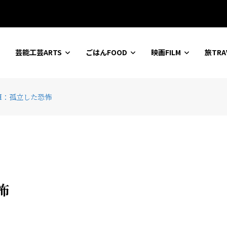
ションセンター
芸能工芸ARTS
ごはんFOOD
映画FILM
旅TRA
OH：孤立した恐怖
怖