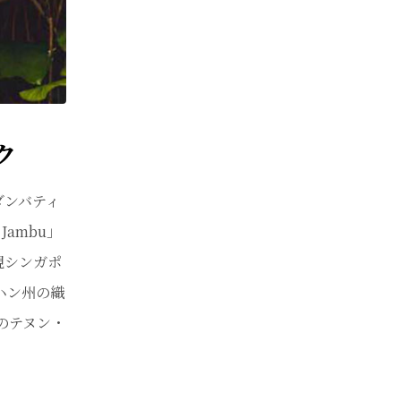
ク
ダンバティ
ambu」
現シンガポ
ハン州の織
のテヌン・