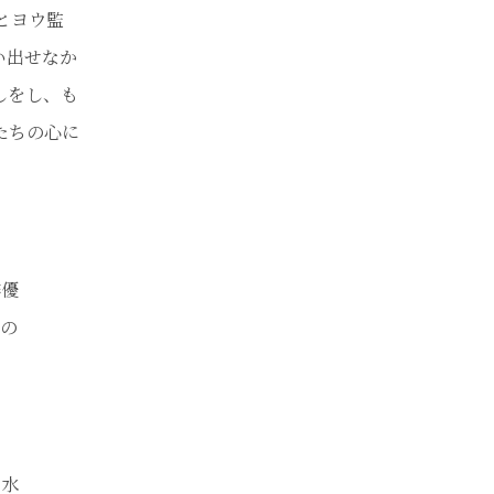
とヨウ監
い出せなか
しをし、も
たちの心に
俳優
の
、水