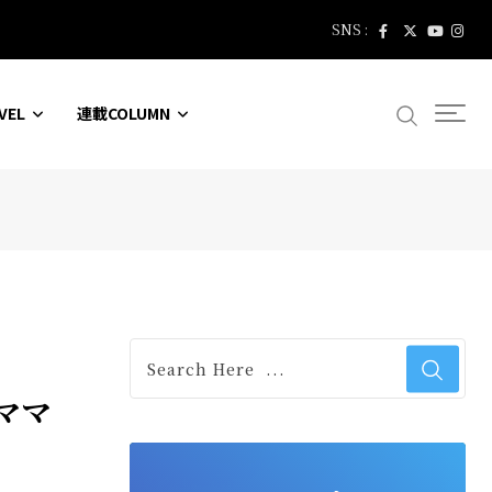
SNS :
VEL
連載COLUMN
ママ