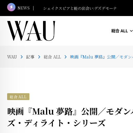
Skip
NEWS
マレーシア名建築さんぽ #13 ボルネオ・コンベン
to
content
総合 ALL
WAU
記事
総合 ALL
映画『Malu 夢路』公開／モダン
総合 ALL
映画『Malu 夢路』公開／モダン
ズ・ディライト・シリーズ