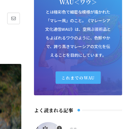
WAU＜ワウ＞
とは極彩色で細密な模様が描かれた
「マレー凧」のこと。《マレーシア
Share
文化通信WAU》は、空飛ぶ芸術品と
via
もよばれるワウのように、色鮮やか
Email
で、誇り高きマレーシアの文化を伝
えることを目的にしています。
これまでのWAU
よく読まれる記事
音楽