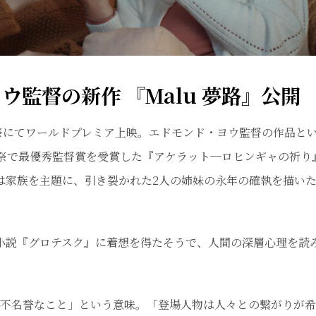
ウ監督の新作 『Malu 夢路』公開
画祭にてワールドプレミア上映。エドモンド・ヨウ監督の作品と
画祭で最優秀監督賞を受賞した『アケラット─ロヒンギャの祈り
は家族を主題に、引き裂かれた2人の姉妹の永年の確執を描い
説『グロテスク』に着想を得たそうで、人間の深層心理を読
、不名誉なこと」という意味。「登場人物は人々との繋がりが