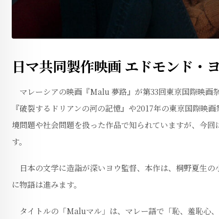
日マ共同製作映画 エドモンド・ヨ
マレーシアの映画『Malu 夢路』が第33回東京国際映
『破裂するドリアンの河の記憶』や2017年の東京国際映
境問題や社会問題を扱った作品で知られていますが、今回
す。
日本の文学に造詣が深いヨウ監督、本作は、桐野夏生の小
に物語は進みます。
タイトルの「Maluマル」は、マレー語で「恥、羞恥心