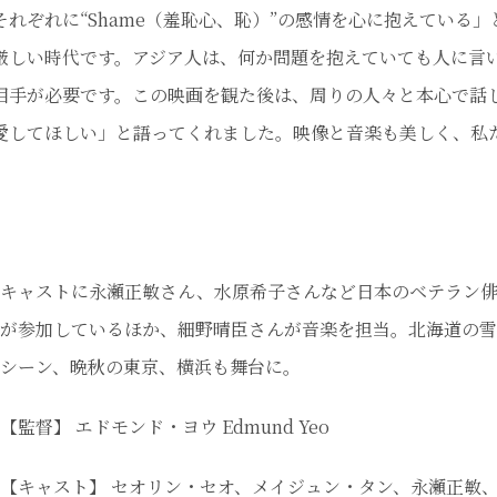
れぞれに“Shame（羞恥心、恥）”の感情を心に抱えている」
厳しい時代です。アジア人は、何か問題を抱えていても人に言
相手が必要です。この映画を観た後は、周りの人々と本心で話
愛してほしい」と語ってくれました。映像と音楽も美しく、私
キャストに永瀬正敏さん、水原希子さんなど日本のベテラン
が参加しているほか、細野晴臣さんが音楽を担当。北海道の雪
シーン、晩秋の東京、横浜も舞台に。
【監督】 エドモンド・ヨウ Edmund Yeo
【キャスト】 セオリン・セオ、メイジュン・タン、永瀬正敏