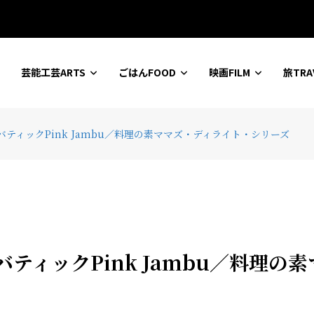
ションセンター
芸能工芸ARTS
ごはんFOOD
映画FILM
旅TRA
バティックPink Jambu／料理の素ママズ・ディライト・シリーズ
バティックPink Jambu／料理の素