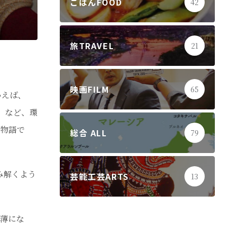
ごはんFOOD
42
旅TRAVEL
21
映画FILM
65
いえば、
』など、環
た物語で
総合 ALL
79
み解くよう
芸能工芸ARTS
13
希薄にな