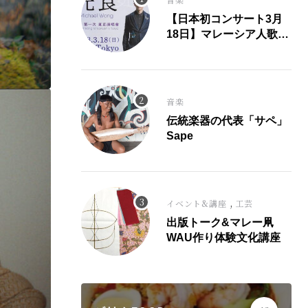
【日本初コンサート3月
18日】マレーシア人歌
手、光良氏が大ヒット曲
「童話」にこめた思い。
音楽
伝統楽器の代表「サペ」
Sape
,
イベント&講座
工芸
出版トーク&マレー凧
WAU作り体験文化講座