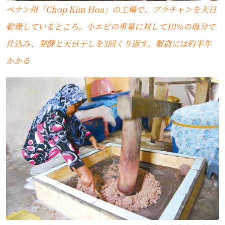
ペナン州「Chop Kim Hoa」の工場で、ブラチャンを天日
乾燥しているところ。小エビの重量に対して10％の塩分で
仕込み、発酵と天日干しを3回くり返す。製造には約半年
かかる