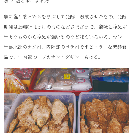
魚 × 塩と米による発
魚に塩と煎った米をまぶして発酵、熟成させたもの。発酵
期間は1週間～1ヵ月のものなどさまざまで、酸味と塩気が
半々なものから塩気が強いものなど味もいろいろ。マレー
半島北部のケダ州、内陸部のペラ州でポピュラーな発酵食
品で、牛肉版の「プカサン・ダギン」もある。