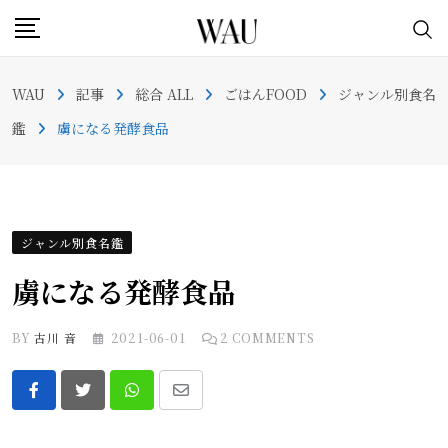
Skip
to
content
WAU
記事
総合 ALL
ごはんFOOD
ジャンル別食名
鑑
虜になる発酵食品
ジャンル別食名鑑
虜になる発酵食品
BY
古川 音
2021-06-01
2
COMMENTS
Whatsapp
Share
via