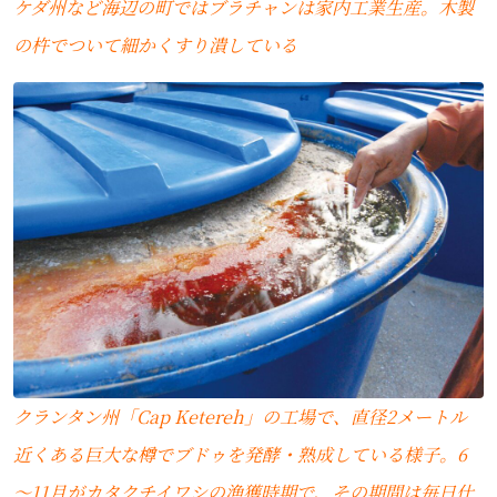
ケダ州など海辺の町ではブラチャンは家内工業生産。木製
の杵でついて細かくすり潰している
クランタン州「Cap Ketereh」の工場で、直径2メートル
近くある巨大な樽でブドゥを発酵・熟成している様子。6
～11月がカタクチイワシの漁獲時期で、その期間は毎日仕