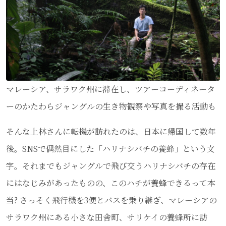
マレーシア、サラワク州に滞在し、ツアーコーディネータ
ーのかたわらジャングルの生き物観察や写真を撮る活動も
そんな上林さんに転機が訪れたのは、日本に帰国して数年
後。SNSで偶然目にした「ハリナシバチの養蜂」という文
字。それまでもジャングルで飛び交うハリナシバチの存在
にはなじみがあったものの、このハチが養蜂できるって本
当? さっそく飛行機を3便とバスを乗り継ぎ、マレーシアの
サラワク州にある小さな田舎町、サリケイの養蜂所に訪