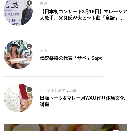
音楽
【日本初コンサート3月18日】マレーシア
人歌手、光良氏が大ヒット曲「童話」に
こめた思い。
音楽
伝統楽器の代表「サペ」Sape
,
イベント&講座
工芸
出版トーク&マレー凧WAU作り体験文化
講座