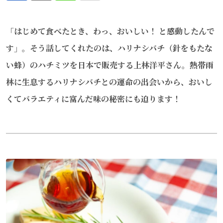
via
「
はじめて食べたとき、わっ、おいしい！ と感動したんで
Email
す」。そう話してくれたのは、ハリナシバチ（針をもたな
い蜂）のハチミツを日本で販売する上林洋平さん。
熱帯雨
林
に生息す
るハリナシバチとの運命の出会いから、おいし
くてバラエティに富んだ味の秘密にも迫ります！