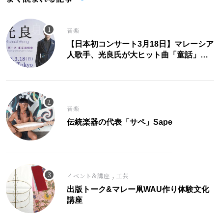
音楽
【日本初コンサート3月18日】マレーシア
人歌手、光良氏が大ヒット曲「童話」に
こめた思い。
音楽
伝統楽器の代表「サペ」Sape
,
イベント&講座
工芸
出版トーク&マレー凧WAU作り体験文化
講座