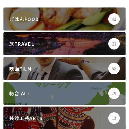
ごはんFOOD
42
旅TRAVEL
21
映画FILM
65
総合 ALL
79
芸能工芸ARTS
13