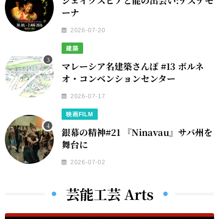
シェイクスピアと能の出会い:デズデモ
ーナ
2026-07-20
建築
マレーシア名建築さんぽ #13 ボルネ
オ・コンベンションセンター
2026-07-17
映画FILM
銀幕の精神#21 『Ninavau』サバ州を
舞台に
2026-07-02
芸能工芸 Arts