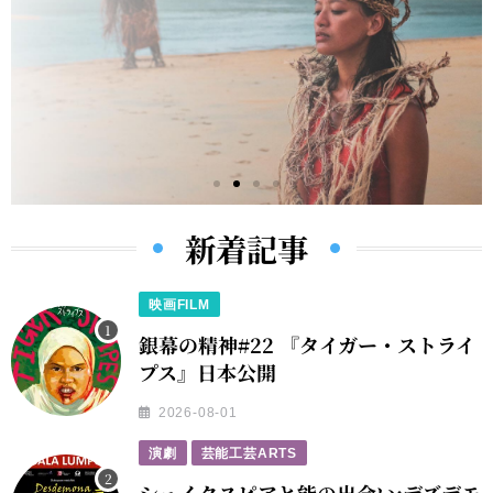
Film
新着記事
人気のホラーコメディから
映画FILM
国際映画祭で注目の映画まで
多民族社会、時代を映し出す鏡
銀幕の精神#22 『タイガー・ストライ
プス』日本公開
映画
2026-08-01
演劇
芸能工芸ARTS