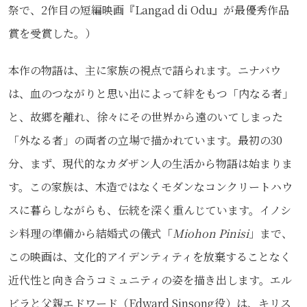
祭で、2作目の短編映画『Langad di Odu』が最優秀作品
賞を受賞した。）
本作の物語は、主に家族の視点で語られます。ニナバウ
は、血のつながりと思い出によって絆をもつ「内なる者」
と、故郷を離れ、徐々にその世界から遠のいてしまった
「外なる者」の両者の立場で描かれています。最初の30
分、まず、現代的なカダザン人の生活から物語は始まりま
す。この家族は、木造ではなくモダンなコンクリートハウ
スに暮らしながらも、伝統を深く重んじています。イノシ
シ料理の準備から結婚式の儀式「
Miohon Pinisi
」まで、
この映画は、文化的アイデンティティを放棄することなく
近代性と向き合うコミュニティの姿を描き出します。エル
ビラと父親エドワード（Edward Sinsong役）は、キリス