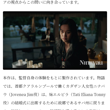
アの視点からこの問いに向き合っています。
本作は、監督自身の体験をもとに製作されています。物語
では、首都クアラルンプールで働くカダザン人女性ニナバ
ウ（Jovenea Jim役）は、妹エルビラ（Tati Eliana Tonny
役）の結婚式に出席するために故郷であるサバ州に戻りま