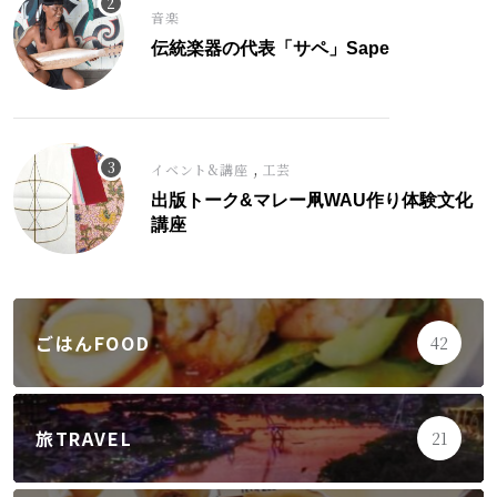
音楽
伝統楽器の代表「サペ」Sape
,
イベント&講座
工芸
出版トーク&マレー凧WAU作り体験文化
講座
ごはんFOOD
42
旅TRAVEL
21