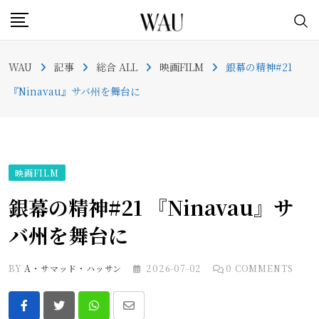
Skip
to
content
WAU
記事
総合 ALL
映画FILM
銀幕の精神#21
『Ninavau』サバ州を舞台に
映画FILM
銀幕の精神#21 『Ninavau』サ
バ州を舞台に
BY
A・サマッド・ハッサン
2026-07-02
0
COMMENTS
Whatsapp
Share