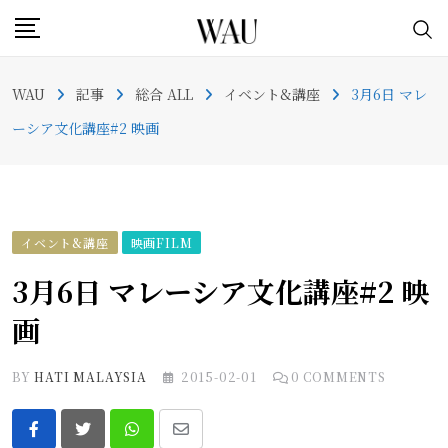
Skip
to
content
WAU
記事
総合 ALL
イベント&講座
3月6日 マレ
ーシア文化講座#2 映画
イベント&講座
映画FILM
3月6日 マレーシア文化講座#2 映
画
BY
HATI MALAYSIA
2015-02-01
0
COMMENTS
Whatsapp
Share