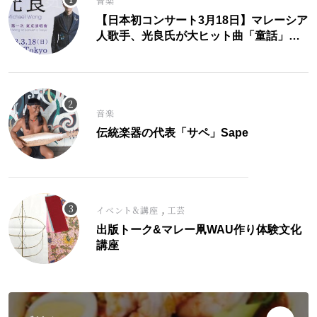
音楽
【日本初コンサート3月18日】マレーシア
人歌手、光良氏が大ヒット曲「童話」に
こめた思い。
音楽
伝統楽器の代表「サペ」Sape
,
イベント&講座
工芸
出版トーク&マレー凧WAU作り体験文化
講座