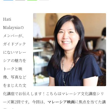
via
Email
Hati
Malaysiaの
メンバーが、
ガイドブック
にないマレー
シアの魅力を
トークと映
像、写真など
をまじえた文
化講座でお伝えします！こちらはマレーシア文化講座シリ
ーズ第2回です。今回は、
マレーシア映画
に焦点を当てた講