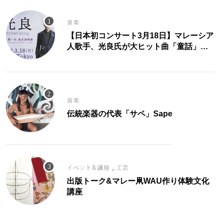
音楽
【日本初コンサート3月18日】マレーシア
人歌手、光良氏が大ヒット曲「童話」に
こめた思い。
音楽
伝統楽器の代表「サペ」Sape
,
イベント&講座
工芸
出版トーク&マレー凧WAU作り体験文化
講座