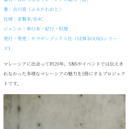
著：古川音（ふるかわおと）
仕様：並製本/全4C
ジャンル：単行本・紀行・料理
発行・発売：サウザンブックス社（SEN BOOKSシリー
ズ
）
マレーシアに出会って約20年。SNSやイベントでは伝えき
れなかった多様なマレーシアの魅力を1冊にするプロジェク
トです。