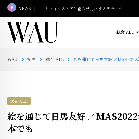
Skip
NEWS
マレーシア名建築さんぽ #13 ボルネオ・コンベン
to
content
総合 ALL
WAU
記事
総合 ALL
絵を通じて日馬友好 ／MAS20
総合 ALL
絵を通じて日馬友好 ／MAS20
本でも