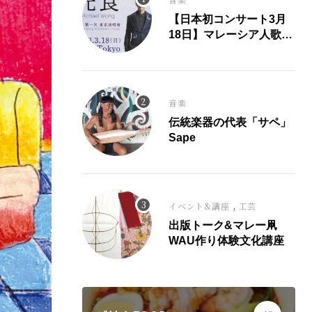
【日本初コンサート3月
18日】マレーシア人歌
手、光良氏が大ヒット曲
「童話」にこめた思い。
音楽
伝統楽器の代表「サペ」
Sape
,
イベント&講座
工芸
出版トーク&マレー凧
WAU作り体験文化講座