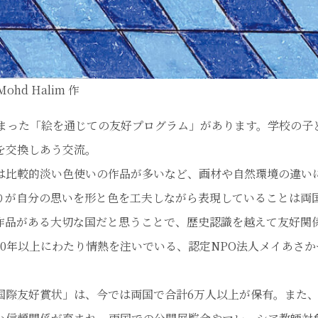
hd Halim 作
始まった「絵を通じての友好プログラム」があります。学校の子
を交換しあう交流。
は比較的淡い色使いの作品が多いなど、画材や自然環境の違い
りが自分の思いを形と色を工夫しながら表現していることは両
作品がある大切な国だと思うことで、歴史認識を越えて友好関
0年以上にわたり情熱を注いでいる、認定NPO法人メイあさか
際友好賞状」は、今では両国で合計6万人以上が保有。また