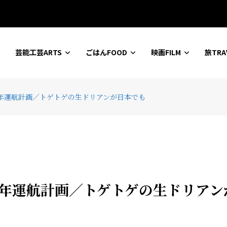
ションセンター
芸能工芸ARTS
ごはんFOOD
映画FILM
旅TRA
22年運航計画／トゲトゲの生ドリアンが日本でも
22年運航計画／トゲトゲの生ドリアン