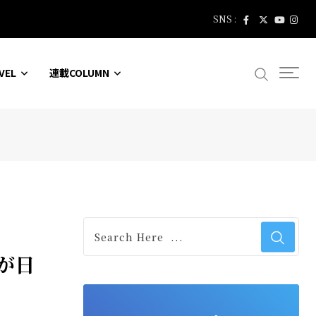
SNS :
VEL
連載COLUMN
が日