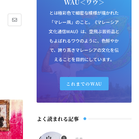
WAU＜ワウ＞
とは極彩色で細密な模様が描かれた
「マレー凧」のこと。《マレーシア
Share
文化通信WAU》は、空飛ぶ芸術品と
via
もよばれるワウのように、色鮮やか
Email
で、誇り高きマレーシアの文化を伝
えることを目的にしています。
これまでのWAU
よく読まれる記事
音楽