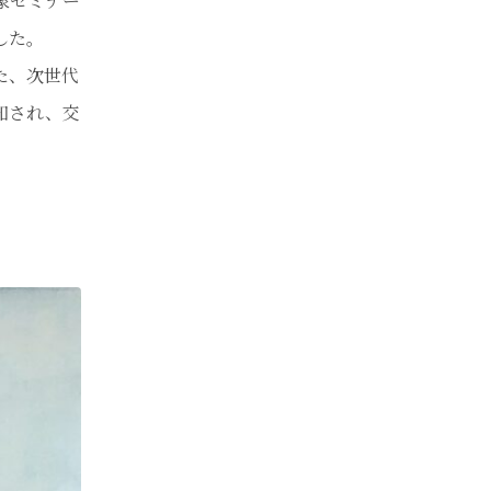
象セミナー
した。
た、次世代
知され、交