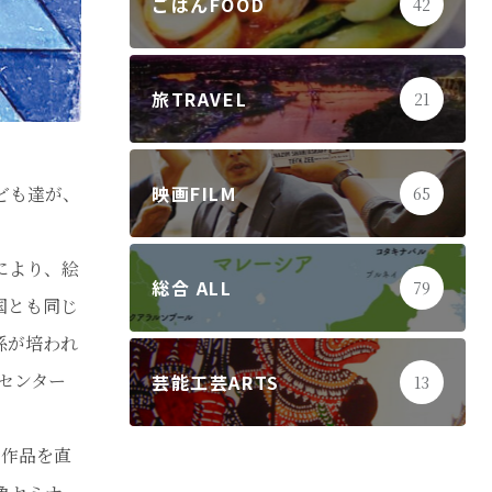
ごはんFOOD
42
旅TRAVEL
21
映画FILM
ども達が、
65
により、絵
総合 ALL
79
国とも同じ
係が培われ
センター
芸能工芸ARTS
13
、作品を直