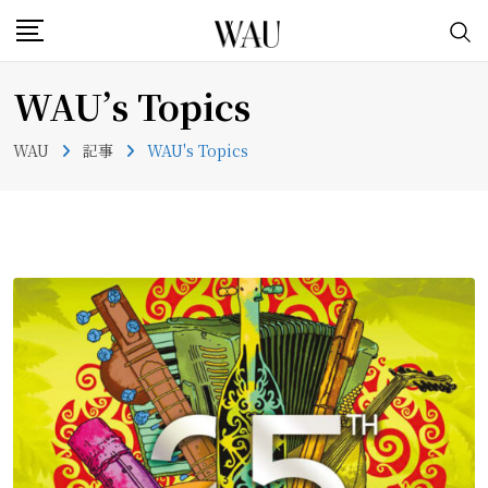
Skip
to
content
WAU’s Topics
WAU
記事
WAU's Topics