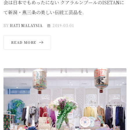
会は日本でもめったにない クアラルンプールのISETANに
て新潟・燕三条の美しい伝統工芸品を.
BY
HATI MALAYSIA
2019-03-01
READ MORE