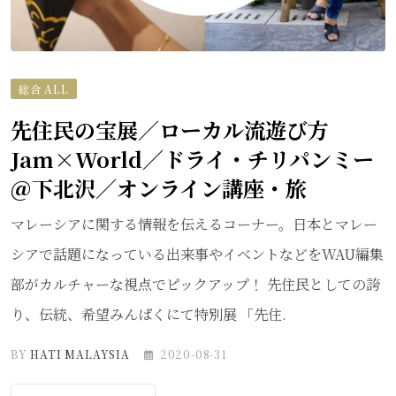
総合 ALL
先住民の宝展／ローカル流遊び方
Jam×World／ドライ・チリパンミー
＠下北沢／オンライン講座・旅
マレーシアに関する情報を伝えるコーナー。日本とマレー
シアで話題になっている出来事やイベントなどをWAU編集
部がカルチャーな視点でピックアップ！ 先住民としての誇
り、伝統、希望みんぱくにて特別展 「先住.
BY
HATI MALAYSIA
2020-08-31