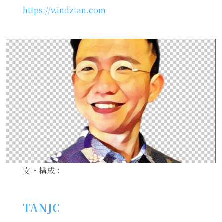
https://windztan.com
文・構成：
TANJC