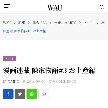
Skip
to
content
WAU
記事
総合 ALL
芸能工芸ARTS
アート
漫
画連載 陳家物語#3 お土産編
アート
漫画連載 陳家物語#3 お土産編
BY
TANJC
2016-09-01
0
COMMENTS
Whatsapp
Share
via