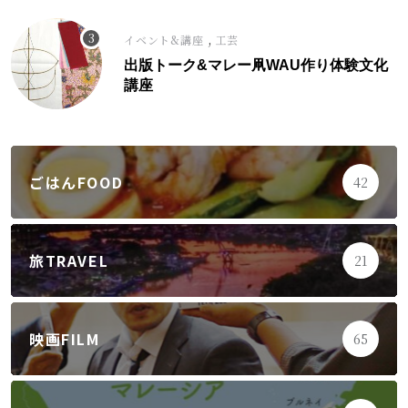
,
イベント&講座
工芸
出版トーク&マレー凧WAU作り体験文化
講座
ごはんFOOD
42
旅TRAVEL
21
映画FILM
65