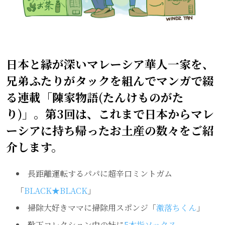
日本と縁が深いマレーシア華人一家を、
兄弟ふたりがタックを組んでマンガで綴
る連載「陳家物語(たんけものがた
り)」。第3回は、これまで日本からマレ
ーシアに持ち帰ったお土産の数々をご紹
介します。
長距離運転するパパに超辛口ミントガム
「
BLACK★BLACK
」
掃除大好きママに掃除用スポンジ「
激落ちくん
」
靴下コレクション中の妹に
5本指ソックス