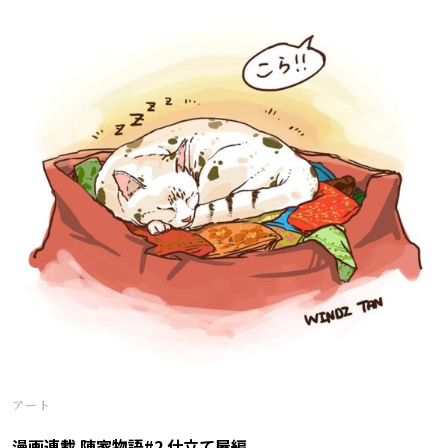
アート
漫画連載 陳家物語#2 仕立て屋編