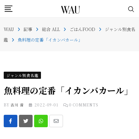
Skip
to
content
WAU
記事
総合 ALL
ごはんFOOD
ジャンル別食名
鑑
魚料理の定番「イカンバカール」
ジャンル別食名鑑
魚料理の定番「イカンバカール」
BY
古川 音
2022-09-01
0
COMMENTS
Whatsapp
Share
via