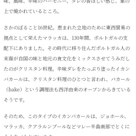
味、風味、辛味のハーモニー、タレの香ばしい感じ、葉の
上で焼かれているところ。
さかのぼること16世紀。恵まれた立地のために東西貿易の
拠点として栄えたマラッカは、130年間、ポルトガルの支
配下にありました。その時代に移り住んだポルトガル人の
末裔が自国の味と地元の食文化をミックスさせてうみだし
たのがクリスタン料理。辛味ダレをたっぷり塗ったイカン
バカールは、クリスタン料理のひとつと言われ、バカール
（bake）という調理法も西洋由来のオーブンからきている
そうです。
そのため、このタイプのイカンバカールは、ジョホール、
マラッカ、クアラルンプールなどマレー半島南部でとくに