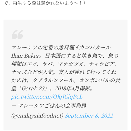
で、再生する際は驚かれないよう～！）
マレーシアの定番の魚料理イカンバカール
Ikan Bakar。日本語にすると焼き魚で、魚の
種類はエイ、サバ、マナガツオ、ティラピア、
ナマズなどが人気。友人が連れて行ってくれ
たのは、クアラルンプール、カンポンバルの食
堂「Gerak 23」。2018年4月撮影。
pic.twitter.com/OJqJCiqPeL
— マレーシアごはんの会事務局
(@malaysiafoodnet)
September 8, 2022