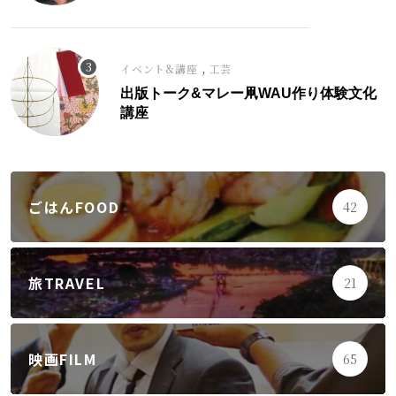
,
イベント&講座
工芸
出版トーク&マレー凧WAU作り体験文化
講座
ごはんFOOD
42
旅TRAVEL
21
映画FILM
65