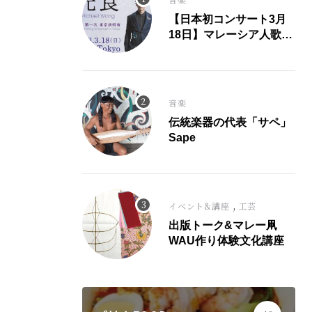
【日本初コンサート3月
18日】マレーシア人歌
手、光良氏が大ヒット曲
「童話」にこめた思い。
音楽
伝統楽器の代表「サペ」
Sape
,
イベント&講座
工芸
出版トーク&マレー凧
WAU作り体験文化講座