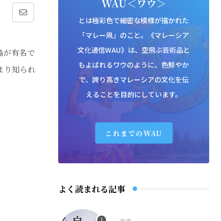
WAU＜ワウ＞
Share
とは極彩色で細密な模様が描かれた
「マレー凧」のこと。《マレーシア
via
文化通信WAU》は、空飛ぶ芸術品と
島が有名で
Email
もよばれるワウのように、色鮮やか
まり知られ
で、誇り高きマレーシアの文化を伝
えることを目的にしています。
これまでのWAU
よく読まれる記事
音楽