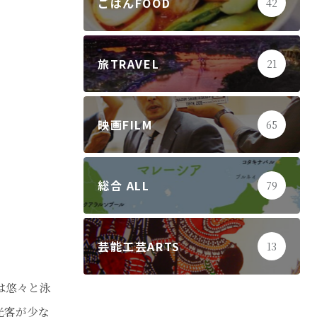
ごはんFOOD
42
旅TRAVEL
21
映画FILM
65
総合 ALL
79
芸能工芸ARTS
13
は悠々と泳
光客が少な