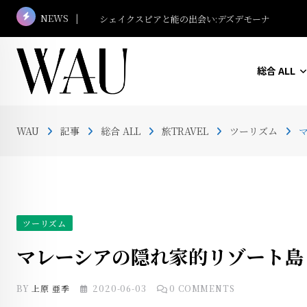
Skip
NEWS
マレーシア名建築さんぽ #13 ボルネオ・コンベン
to
content
総合 ALL
WAU
記事
総合 ALL
旅TRAVEL
ツーリズム
ツーリズム
マレーシアの隠れ家的リゾート島
BY
上原 亜季
2020-06-03
0
COMMENTS