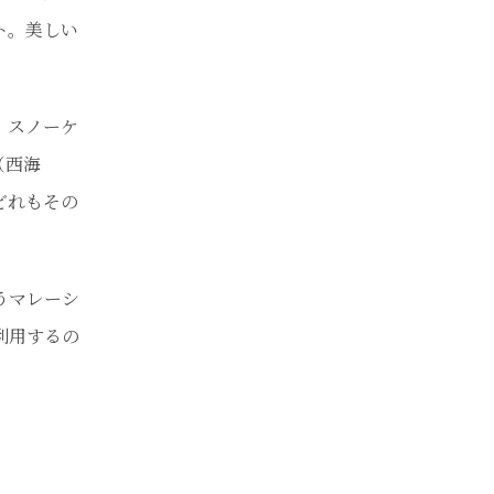
ト。美しい
、スノーケ
（西海
どれもその
うマレーシ
利用するの