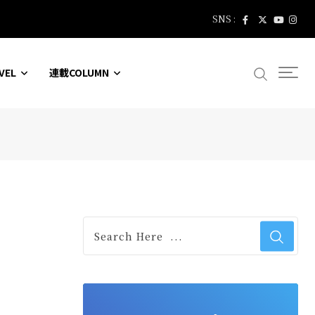
SNS :
VEL
連載COLUMN