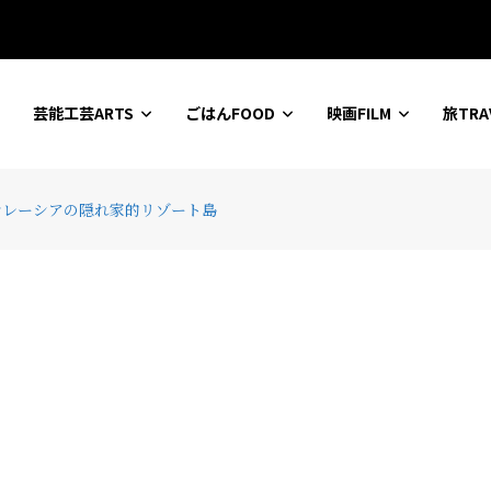
ションセンター
芸能工芸ARTS
ごはんFOOD
映画FILM
旅TRA
マレーシアの隠れ家的リゾート島