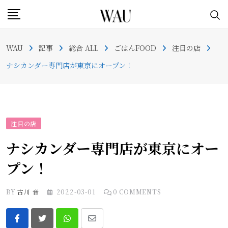
Skip
to
content
WAU
記事
総合 ALL
ごはんFOOD
注目の店
ナシカンダー専門店が東京にオープン！
注目の店
ナシカンダー専門店が東京にオー
プン！
BY
古川 音
2022-03-01
0
COMMENTS
Whatsapp
Share