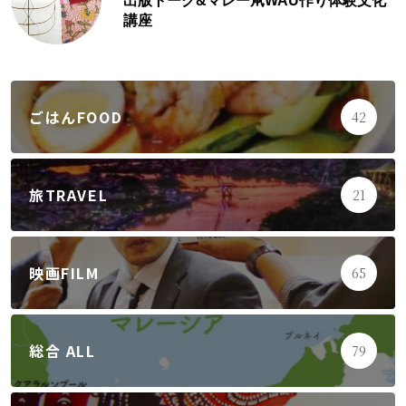
出版トーク&マレー凧WAU作り体験文化
講座
ごはんFOOD
42
旅TRAVEL
21
映画FILM
65
総合 ALL
79