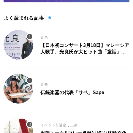
よく読まれる記事
音楽
【日本初コンサート3月18日】マレーシア
人歌手、光良氏が大ヒット曲「童話」に
こめた思い。
音楽
伝統楽器の代表「サペ」Sape
,
イベント&講座
工芸