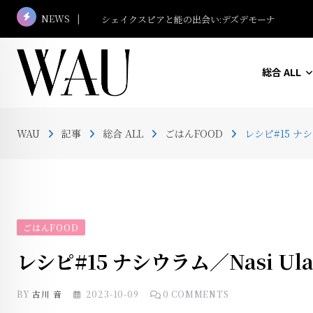
Skip
NEWS
マレーシア名建築さんぽ #13 ボルネオ・コンベン
to
content
総合 ALL
WAU
記事
総合 ALL
ごはんFOOD
レシピ#15 ナ
ごはんFOOD
レシピ#15 ナシウラム／Nasi 
BY
古川 音
2023-10-09
0
COMMENTS