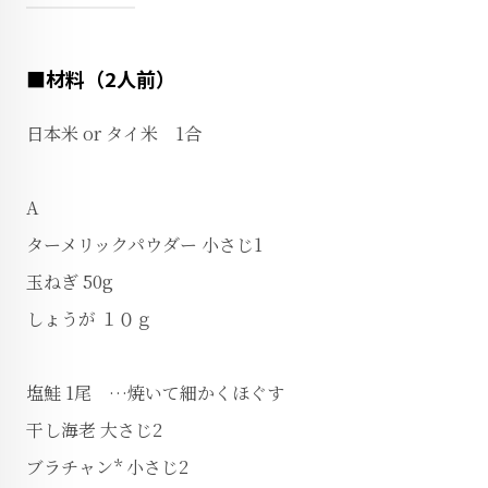
■材料（2人前）
日本米 or タイ米 1合
A
ターメリックパウダー 小さじ1
玉ねぎ 50g
しょうが １０ｇ
塩鮭 1尾 …焼いて細かくほぐす
干し海老 大さじ2
ブラチャン* 小さじ2