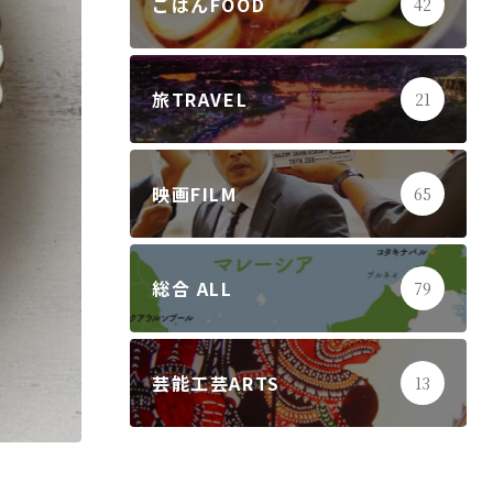
ごはんFOOD
42
旅TRAVEL
21
映画FILM
65
総合 ALL
79
芸能工芸ARTS
13