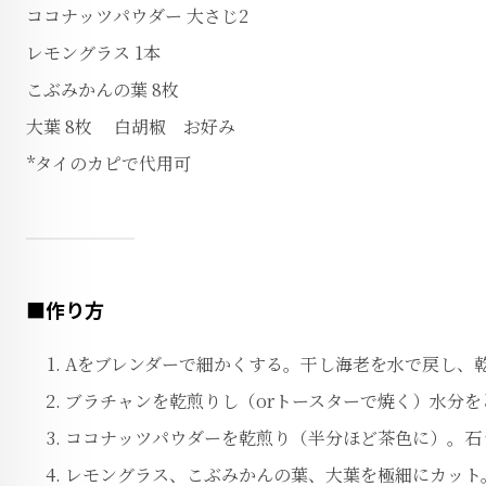
ココナッツパウダー 大さじ2
レモングラス 1本
こぶみかんの葉 8枚
大葉 8枚 白胡椒 お好み
*タイのカピで代用可
■作り方
Aをブレンダーで細かくする。干し海老を水で戻し、
ブラチャンを乾煎りし（orトースターで焼く）水分
ココナッツパウダーを乾煎り（半分ほど茶色に）。石
レモングラス、こぶみかんの葉、大葉を極細にカット