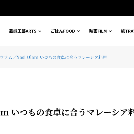
ションセンター
芸能工芸ARTS
ごはんFOOD
映画FILM
旅TRA
シウラム／Nasi Ulam いつもの食卓に合うマレーシア料理
Ulam いつもの食卓に合うマレーシア