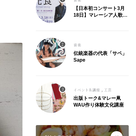
【日本初コンサート3月
18日】マレーシア人歌
手、光良氏が大ヒット曲
「童話」にこめた思い。
音楽
伝統楽器の代表「サペ」
Sape
,
イベント&講座
工芸
出版トーク&マレー凧
WAU作り体験文化講座