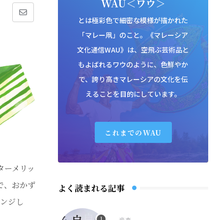
WAU＜ワウ＞
Share
とは極彩色で細密な模様が描かれた
「マレー凧」のこと。《マレーシア
via
文化通信WAU》は、空飛ぶ芸術品と
Email
もよばれるワウのように、色鮮やか
で、誇り高きマレーシアの文化を伝
えることを目的にしています。
これまでのWAU
ターメリッ
で、おかず
よく読まれる記事
レンジし
音楽