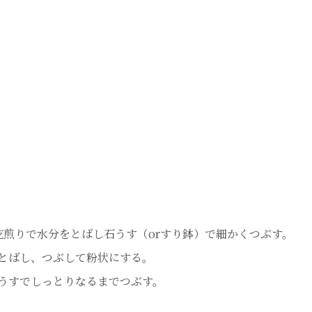
乾煎りで水分をとばし石うす（orすり鉢）で細かくつぶす。
をとばし、つぶして粉状にする。
うすでしっとりなるまでつぶす。
。