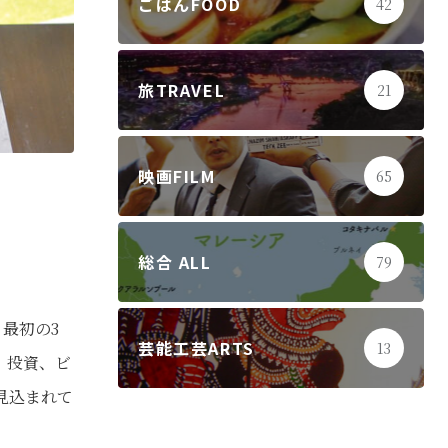
ごはんFOOD
42
旅TRAVEL
21
映画FILM
65
総合 ALL
79
最初の3
芸能工芸ARTS
13
、投資、ビ
見込まれて