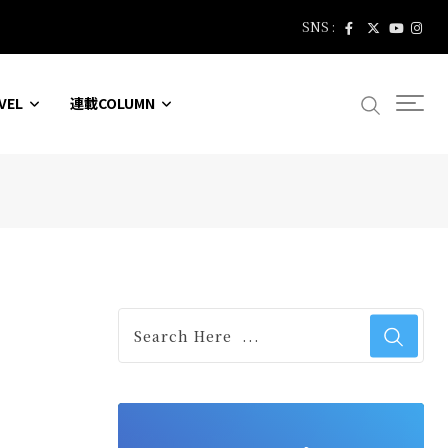
SNS :
VEL
連載COLUMN