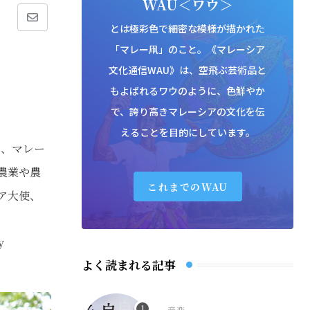
WAU＜ワウ＞
Share
とは極彩色で細密な模様が描かれた
「マレー凧」のこと。《マレーシア
via
文化通信WAU》は、空飛ぶ芸術品と
Email
もよばれるワウのように、色鮮やか
で、誇り高きマレーシアの文化を伝
えることを目的にしています。
）、マレー
農業や農
これまでのWAU
ア大使、
y
よく読まれる記事
音楽