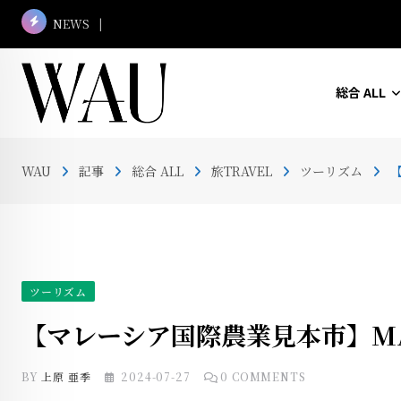
Skip
NEWS
マレーシア名建築さんぽ #13 ボルネオ・コンベン
to
content
総合 ALL
WAU
記事
総合 ALL
旅TRAVEL
ツーリズム
ツーリズム
【マレーシア国際農業見本市】M
BY
上原 亜季
2024-07-27
0
COMMENTS