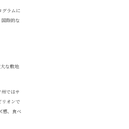
ログラムに
、国際的な
広大な敷地
ク州ではサ
ビリオンで
ズ感、食べ