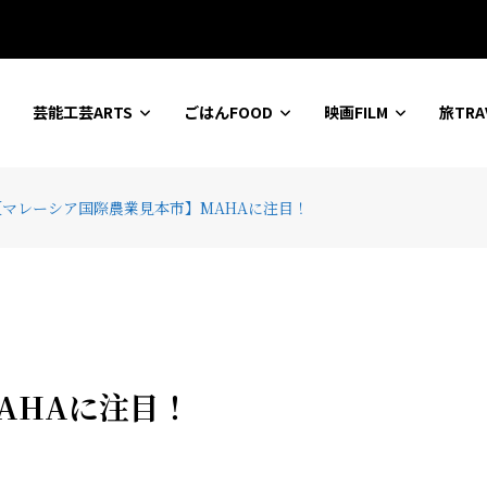
ションセンター
芸能工芸ARTS
ごはんFOOD
映画FILM
旅TRA
【マレーシア国際農業見本市】MAHAに注目！
AHAに注目！