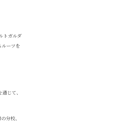
ルトガルダ
るルーツを
を通じて、
初の分校、