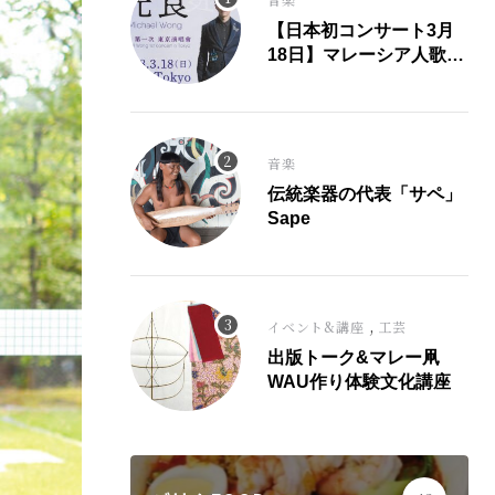
【日本初コンサート3月
18日】マレーシア人歌
手、光良氏が大ヒット曲
「童話」にこめた思い。
音楽
伝統楽器の代表「サペ」
Sape
,
イベント&講座
工芸
出版トーク&マレー凧
WAU作り体験文化講座