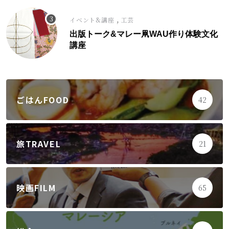
,
イベント&講座
工芸
出版トーク&マレー凧WAU作り体験文化
講座
ごはんFOOD
42
旅TRAVEL
21
映画FILM
65