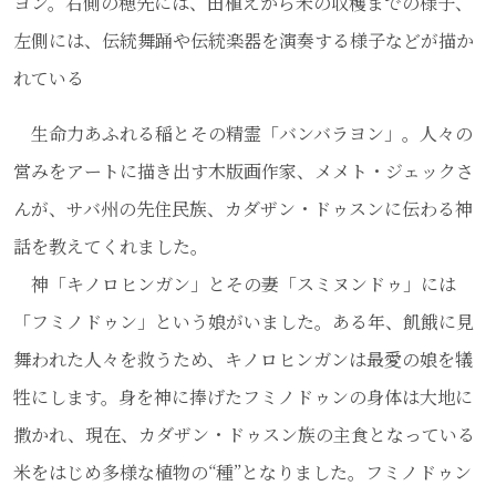
ヨン。右側の穂先には、田植えから米の収穫までの様子、
左側には、伝統舞踊や伝統楽器を演奏する様子などが描か
れている
生命力あふれる稲とその精霊「バンバラヨン」。人々の
営みをアートに描き出す木版画作家、メメト・ジェックさ
んが、サバ州の先住民族、カダザン・ドゥスンに伝わる神
話を教えてくれました。
神「キノロヒンガン」とその妻「スミヌンドゥ」には
「フミノドゥン」という娘がいました。ある年、飢餓に見
舞われた人々を救うため、キノロヒンガンは最愛の娘を犠
牲にします。身を神に捧げたフミノドゥンの身体は大地に
撒かれ、現在、カダザン・ドゥスン族の主食となっている
米をはじめ多様な植物の“種”となりました。フミノドゥン