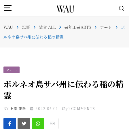
Skip
to
content
WAU
記事
総合 ALL
芸能工芸ARTS
アート
ボ
ルネオ島サバ州に伝わる稲の精霊
アート
ボルネオ島サバ州に伝わる稲の精
霊
BY
上原 亜季
2022-06-01
0
COMMENTS
Whatsapp
Share