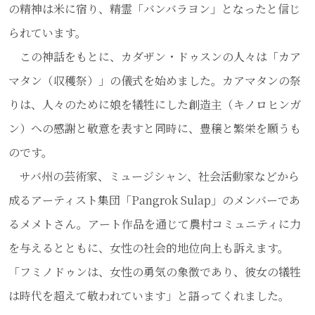
の精神は米に宿り、精霊「バンバラヨン」となったと信じ
られています。
この神話をもとに、カダザン・ドゥスンの人々は「カア
マタン（収穫祭）」の儀式を始めました。カアマタンの祭
りは、人々のために娘を犠牲にした創造主（キノロヒンガ
ン）への感謝と敬意を表すと同時に、豊穣と繁栄を願うも
のです。
サバ州の芸術家、ミュージシャン、社会活動家などから
成るアーティスト集団「Pangrok Sulap」のメンバーであ
るメメトさん。アート作品を通じて農村コミュニティに力
を与えるとともに、女性の社会的地位向上も訴えます。
「フミノドゥンは、女性の勇気の象徴であり、彼女の犠牲
は時代を超えて敬われています」と語ってくれました。