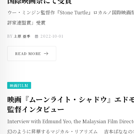
国際映画祭にて受賞
ウー・ミンジン監督作『Stone Turtle』ロカルノ国際映
評家連盟賞」受賞
BY
上原 亜季
2022-10-01
READ MORE
映画FILM
映画『ムーンライト・シャドウ』エド
監督インタビュー
Interview with Edmund Yeo, the Malaysian Film 
幻のように昇華するマジカル・リアリズム 吉本ばななの