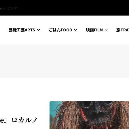
ションセンター
芸能工芸ARTS
ごはんFOOD
映画FILM
旅TRA
le』ロカルノ