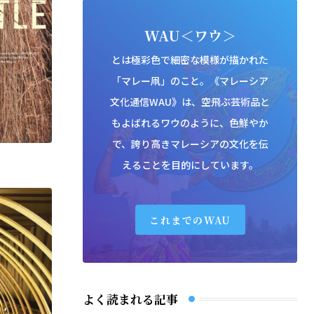
WAU＜ワウ＞
とは極彩色で細密な模様が描かれた
「マレー凧」のこと。《マレーシア
文化通信WAU》は、空飛ぶ芸術品と
もよばれるワウのように、色鮮やか
で、誇り高きマレーシアの文化を伝
えることを目的にしています。
これまでのWAU
よく読まれる記事