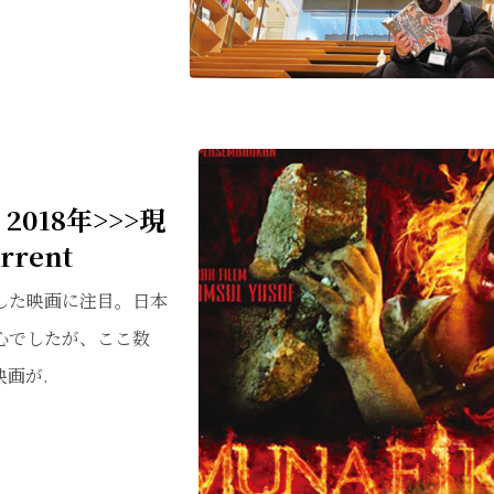
018年>>>現
urrent
した映画に注目。日本
心でしたが、ここ数
画が.