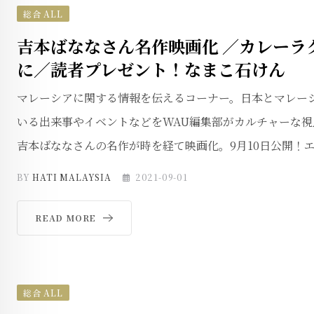
総合 ALL
吉本ばななさん名作映画化 ／カレーラ
に／読者プレゼント！なまこ石けん
マレーシアに関する情報を伝えるコーナー。日本とマレー
いる出来事やイベントなどをWAU編集部がカルチャーな視
吉本ばななさんの名作が時を経て映画化。9月10日公開！エ
BY
HATI MALAYSIA
2021-09-01
READ MORE
総合 ALL