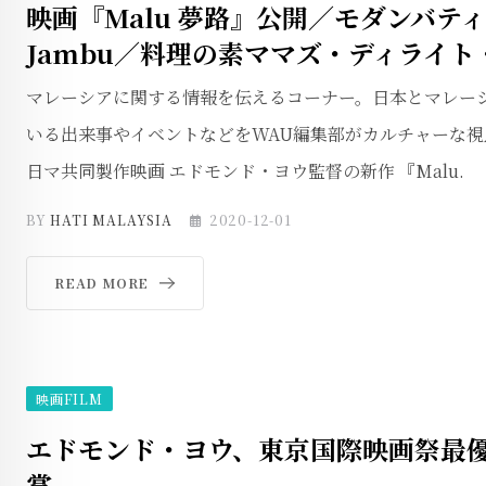
映画『Malu 夢路』公開／モダンバティ
Jambu／料理の素ママズ・ディライト
マレーシアに関する情報を伝えるコーナー。日本とマレー
いる出来事やイベントなどをWAU編集部がカルチャーな視
日マ共同製作映画 エドモンド・ヨウ監督の新作 『Malu.
BY
HATI MALAYSIA
2020-12-01
READ MORE
映画FILM
エドモンド・ヨウ、東京国際映画祭最
賞