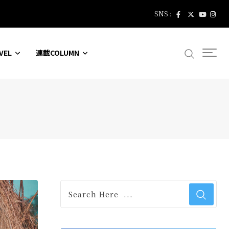
SNS :
VEL
連載COLUMN