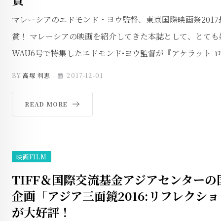
マレーシアのエドモンド・ヨウ監督、東京国際映画祭201
賞！ マレーシアの映画を紹介してきた本誌として、とても
WAU6号で特集したエドモンド•ヨウ監督が『アケラット-ロ
BY
高塚 利恵
2017-12-01
READ MORE
映画FILM
TIFF＆国際交流基金アジアセンター
企画「アジア三面鏡2016:リフレクシ
が大好評！