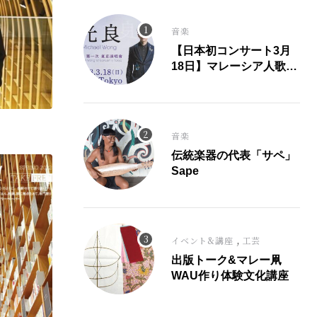
音楽
【日本初コンサート3月
18日】マレーシア人歌
手、光良氏が大ヒット曲
「童話」にこめた思い。
音楽
伝統楽器の代表「サペ」
Sape
,
イベント&講座
工芸
出版トーク&マレー凧
WAU作り体験文化講座