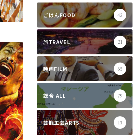
ごはんFOOD
42
旅TRAVEL
21
映画FILM
65
総合 ALL
79
芸能工芸ARTS
13