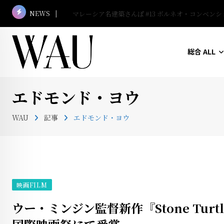
Skip
NEWS
マレーシア名建築さんぽ #13 ボルネオ・コンベン
to
content
総合 ALL
エドモンド・ヨウ
WAU
記事
エドモンド・ヨウ
映画FILM
ウー・ミンジン監督新作『Stone Turt