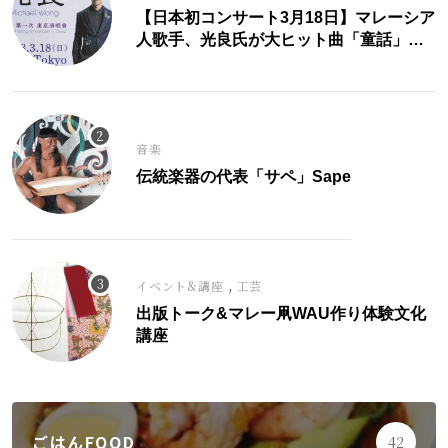
【日本初コンサート3月18日】マレーシア
人歌手、光良氏が大ヒット曲「童話」に
こめた思い。
音楽
伝統楽器の代表「サペ」Sape
,
イベント&講座
工芸
出版トーク&マレー凧WAU作り体験文化
講座
ごはんFOOD
42