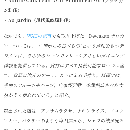
・Auntie Gaik Lean’s Old School Eatery（プラナカ
ン料理）
・Au Jardin（現代風欧風料理）
なかでも、
WAUの記事
でも取り上げた「Dewakan デワカ
ン」ついては、
「“神からの食べもの”という意味をもつデ
ワカンは、あらゆるシーンでマレーシアらしいダイニング
体験を提供している。食材はすべて持続可能なローカル産
で、食器は地元のアーティストによる手作り。料理には、
季節のフルーツやハーブ、自家製発酵・乾燥熟成させた食
材が多く使われている」
と紹介。
選出された店は、アッサムラクサ、チキンライス、プロウ
ンミー、バクテーのような専門店から、シェフの技が光る