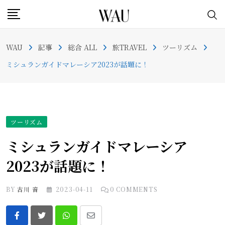
Skip
to
content
WAU
記事
総合 ALL
旅TRAVEL
ツーリズム
ミシュランガイドマレーシア2023が話題に！
ツーリズム
ミシュランガイドマレーシア
2023が話題に！
BY
古川 音
2023-04-11
0
COMMENTS
Whatsapp
Share