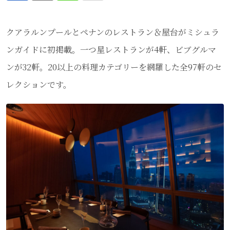
via
クアラルンプールとペナンのレストラン＆屋台がミシュラ
Email
ンガイドに初掲載。一つ星レストランが4軒、ビブグルマ
ンが32軒。20以上の料理カテゴリーを網羅した全97軒のセ
レクションです。