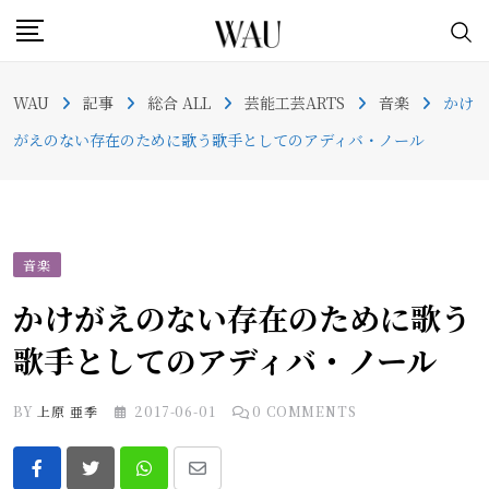
Skip
to
content
WAU
記事
総合 ALL
芸能工芸ARTS
音楽
かけ
がえのない存在のために歌う歌手としてのアディバ・ノール
音楽
かけがえのない存在のために歌う
歌手としてのアディバ・ノール
BY
上原 亜季
2017-06-01
0
COMMENTS
Whatsapp
Share