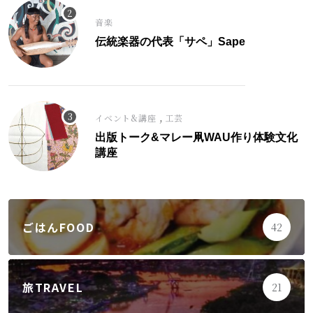
音楽
伝統楽器の代表「サペ」Sape
,
イベント&講座
工芸
出版トーク&マレー凧WAU作り体験文化
講座
ごはんFOOD
42
旅TRAVEL
21